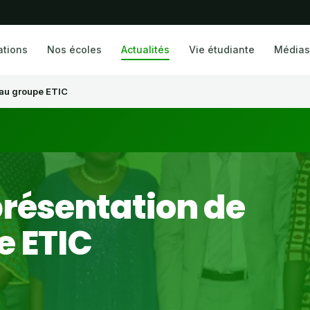
ations
Nos écoles
Actualités
Vie étudiante
Médias
au groupe ETIC
résentation de
 ETIC