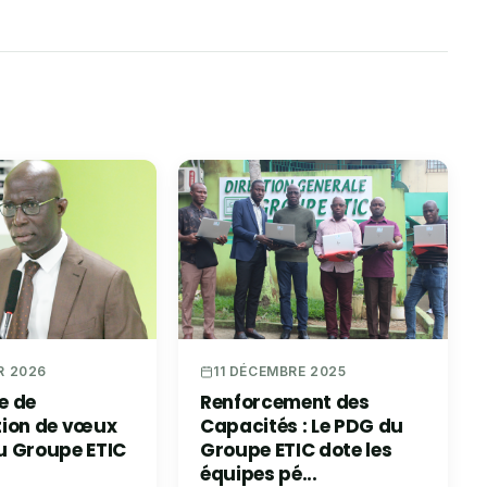
R 2026
11 DÉCEMBRE 2025
e de
Renforcement des
tion de vœux
Capacités : Le PDG du
u Groupe ETIC
Groupe ETIC dote les
équipes pé...